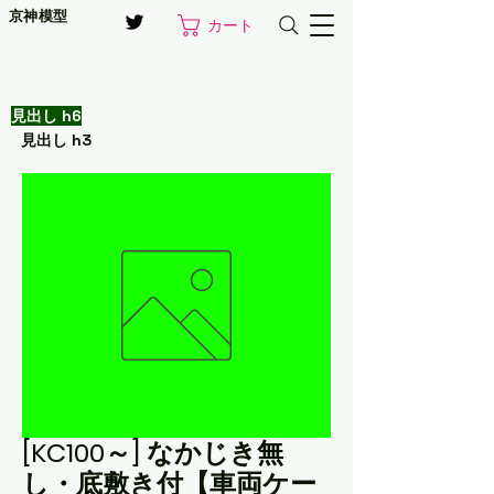
京神模型
カート
見出し h6
見出し h3
[KC100～] なかじき無
し・底敷き付【車両ケー