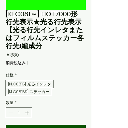
[KLC081～] HOT7000形
行先表示★光る行先表示
【光る行先インレタまた
はフィルムステッカー各
行先1編成分
価
￥880
格
消費税込み
|
仕様
*
[KLC081B] 光るインレタ
[KLC081BS] ステッカー
数量
*