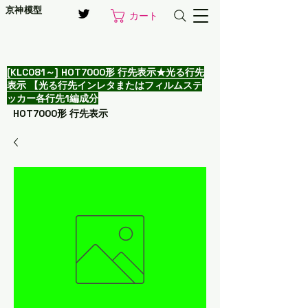
京神模型
カート
[KLC081～] HOT7000形 行先表示★光る行先
表示 【光る行先インレタまたはフィルムステ
ッカー各行先1編成分
HOT7000形 行先表示