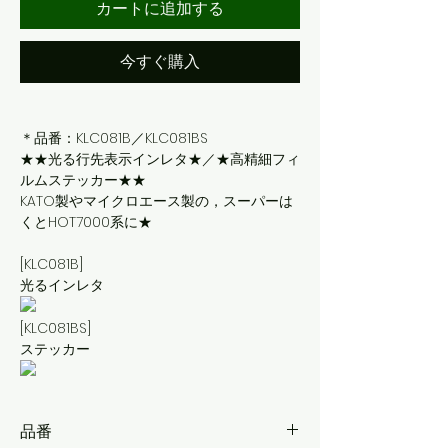
カートに追加する
今すぐ購入
＊品番：KLC081B／KLC081BS
★★光る行先表示インレタ★／★高精細フィ
ルムステッカー★★
KATO製やマイクロエース製の，スーパーは
くとHOT7000系に★
[KLC081B]
光るインレタ
[KLC081BS]
ステッカー
品番