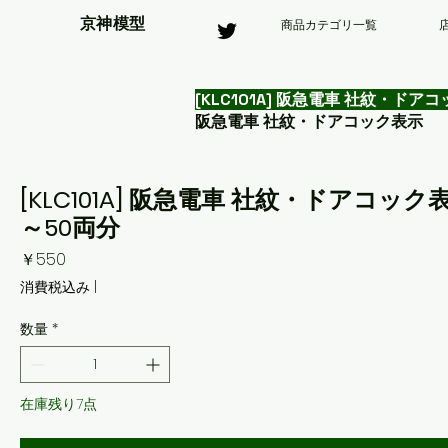
京神模型
商品カテゴリ一覧
[KLC101A] 阪急電車 社紋・
阪急電車 社紋・ドアコック表示
[KLC101A] 阪急電車 社紋・ドアコ
～50両分
価
￥550
格
消費税込み
|
数量
*
在庫残り7点