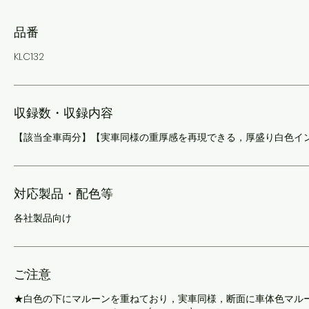
品番
KLC132
収録数・収録内容
【該当全車両分】【実車同様の重厚感を再現できる，厚盛り白色イ
対応製品・配色等
各社製品向け
ご注意
★白色の下にマルーンを重ねており，実車同様，断面に車体色マル