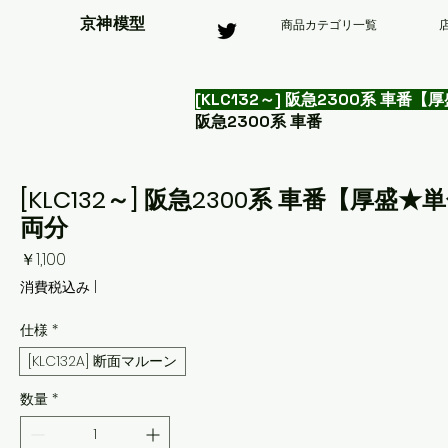
京神模型
商品カテゴリ一覧
[KLC132～] 阪急2300系 
阪急2300系 車番
[KLC132～] 阪急2300系 車番【
両分
価
￥1,100
格
消費税込み
|
仕様
*
[KLC132A] 断面マルーン
数量
*