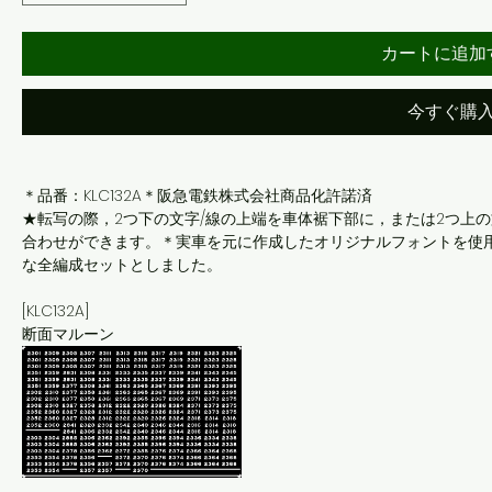
カートに追加
今すぐ購
＊品番：KLC132A＊阪急電鉄株式会社商品化許諾済
★転写の際，2つ下の文字/線の上端を車体裾下部に，または2つ上
合わせができます。＊実車を元に作成したオリジナルフォントを使
な全編成セットとしました。
[KLC132A]
断面マルーン