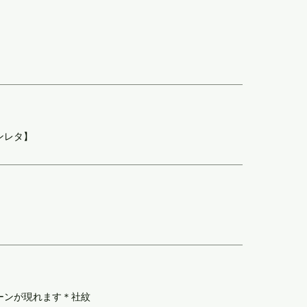
ンレタ】
ーンが現れます＊社紋