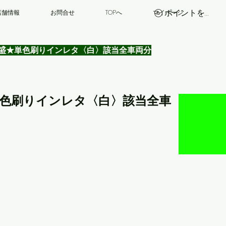
ポイントを表示
店舗情報
お問合せ
TOPへ
マイページ
車番【厚盛★単色刷りインレタ〈白〉該当全車両分
厚盛★単色刷りインレタ〈白〉該当全車