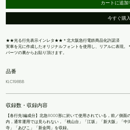
カートに追加
今すぐ購
★★光る行先表示インレタ★★＊北大阪急行電鉄商品化許諾済
実車を元に作成したオリジナルフォントを使用し、リアルに表現。
パーツの裏からお貼り頂けます。
品番
KLC198BB
収録数・収録内容
【各行先1編成分】北急8000形に於いて使用されている，前／側面
内，通常運用では見られない，「桃山台」「江坂」「新大阪」「中
寺」「あびこ」「新金岡」を収録。