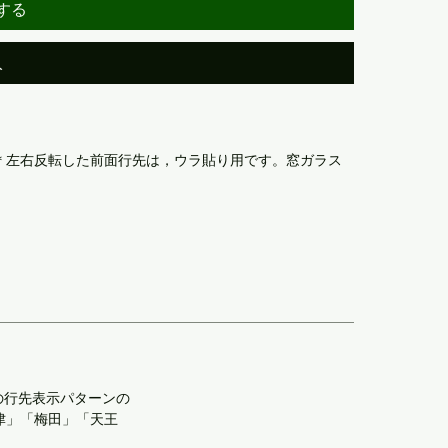
する
入
＊左右反転した前面行先は，ウラ貼り用です。窓ガラス
の行先表示パターンの
津」「梅田」「天王