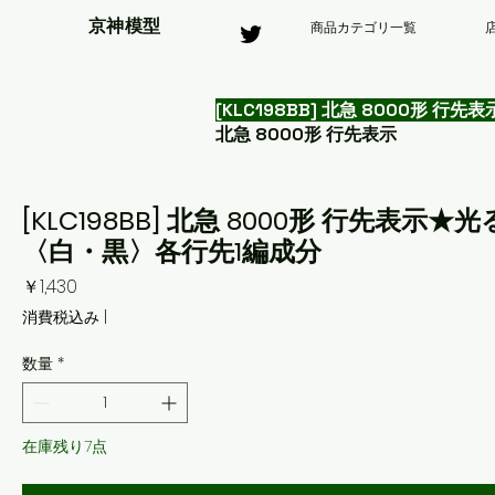
京神模型
商品カテゴリ一覧
[KLC198BB] 北急 8000形
北急 8000形 行先表示
[KLC198BB] 北急 8000形 行先
〈白・黒〉各行先1編成分
価
￥1,430
格
消費税込み
|
数量
*
在庫残り7点