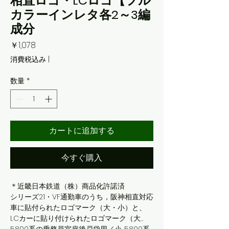
相直ロゴ・LCロゴ【フル
カラーインレタ各2～3編
成分
価
￥1,078
格
消費税込み
|
数量
*
カートに追加する
今すぐ購入
＊近畿日本鉄道（株）商品化許諾済
シリーズ21・VF通勤車のうち，阪神相直対応
車に貼付られたロゴマーク（大・小）と、
LCカーに貼り付けられたロゴマーク（大…