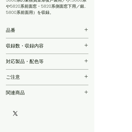
5800系の乗務員室扉後戸袋用／小…5800系
や5820系前面窓・5820系側面窓下用／銀…
5800系前面用）を収録。
品番
KLC304A
収録数・収録内容
【各2～3編成分】【阪神相直ロゴ】8編成
対応製品・配色等
分，【L/Cカーロゴ】1編成分。
各社製品向け実車に合わせたサイズで再現
ご注意
関連商品