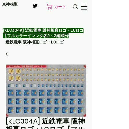
京神模型
カート
[KLC304A] 近鉄電車 阪神相直ロゴ・LCロゴ
【フルカラーインレタ各2～3編成分
近鉄電車 阪神相直ロゴ・LCロゴ
[KLC304A] 近鉄電車 阪神