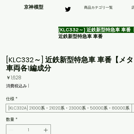
京神模型
商品カテゴリ一覧
[KLC332～] 近鉄新型特急車 
近鉄新型特急車 車番
[KLC332～] 近鉄新型特急車 車番
車両各1編成分
価
￥1,628
格
消費税込み
|
仕様
*
[KLC332A] 21000系・21020系・23000系・50000系・80000系
数量
*