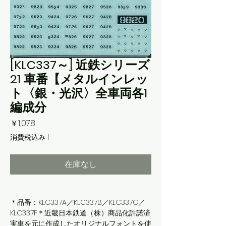
[KLC337～] 近鉄シリーズ
21 車番【メタルインレッ
ト〈銀・光沢〉全車両各1
編成分
価
￥1,078
格
消費税込み
|
在庫なし
＊品番：KLC337A／KLC337B／KLC337C／
KLC337F＊近畿日本鉄道（株）商品化許諾済
実車を元に作成したオリジナルフォントを使