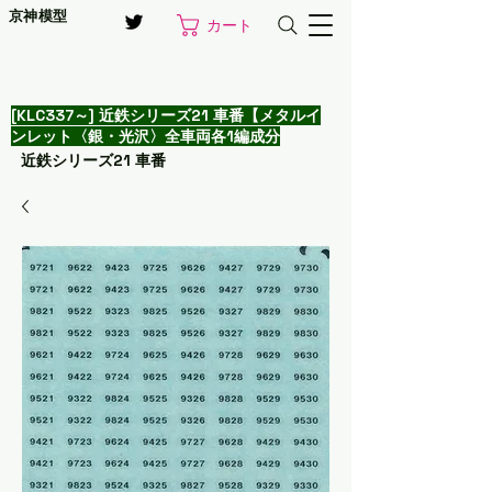
京神模型
カート
[KLC337～] 近鉄シリーズ21 車番【メタルイ
ンレット〈銀・光沢〉全車両各1編成分
近鉄シリーズ21 車番