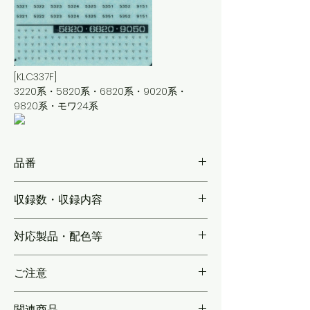
[KLC337F]
3220系・5820系・6820系・9020系・
9820系・モワ24系
品番
KLC337
収録数・収録内容
【全車両各1編成分】◆上級者向け【実車同
対応製品・配色等
様の金属切抜文字インレット】シリーズ21の
車番(前面/側面)と、ドアコック表示を収録
各社製品向け実車に合わせたサイズで再現
ご注意
＊質感を実車に合わせ「インレット」として
関連商品