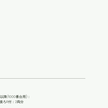
車以降/1000番台用)：
扉後ろR付：2両分