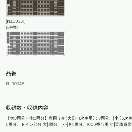
[KLL003B1]
日根野
品番
KLL003AB
収録数・収録内容
【大:3両分／小:6両分】窓周り帯 [大](1~4次車用)：3両分、[小](5次
6両分、トイレ部分[大]1両分、[小]各2両分、1000番台用[小]乗務員