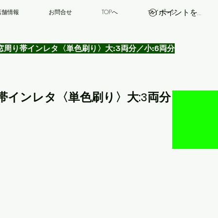
ポイントを表示
店舗情報
お問合せ
TOPへ
マイページ
種＞【窓周り帯インレタ〈単色刷り〉大:3両分／小:6両分
窓周り帯インレタ〈単色刷り〉大:3両分