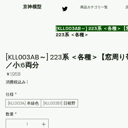
京神模型
商品カテゴリ一覧
[KLL003AB～] 223系 ＜各
223系 ＜各種＞
[KLL003AB～] 223系 ＜各種＞【
／小:6両分
価
￥1,958
格
消費税込み
|
仕様
*
[KLL003A] 本線色
[KLL003B1] 日根野
数量
*