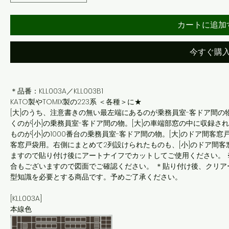
カートに追加
今すぐ購
＊品番：KLL003A／KLL003B1
KATO製やTOMIX製の223系 ＜各種＞に★
[大]のうち、注意書きの無い最左端にあるのが乗務員室-客ドア間の
くのが[小]の乗務員室-客ドア間の物。[大]の車端部窓の中に収録さ
ものが[小]の1000番台の乗務員室-客ドア間の物。[大]のドア間客
客窓戸袋用。右側にまとめて2列設けられたものも、[小]のドア間客
ますので貼り付け後にアートナイフでカットしてご使用ください。
合もございますので図面でご確認ください。 ＊貼り付け後、クリア
型知識を必要とする商品です。予めご了承ください。
[KLL003A]
本線色