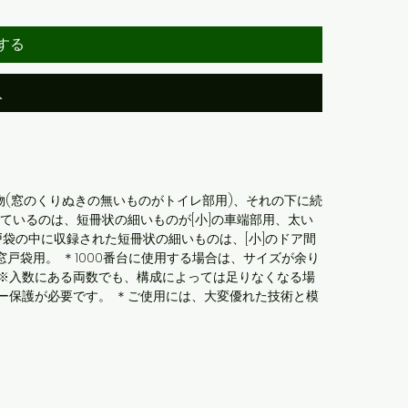
する
入
物(窓のくりぬきの無いものがトイレ部用)、それの下に続
れているのは、短冊状の細いものが[小]の車端部用、太い
窓戸袋の中に収録された短冊状の細いものは、[小]のドア間
窓戸袋用。 ＊1000番台に使用する場合は、サイズが余り
 ※入数にある両数でも、構成によっては足りなくなる場
ー保護が必要です。 ＊ご使用には、大変優れた技術と模