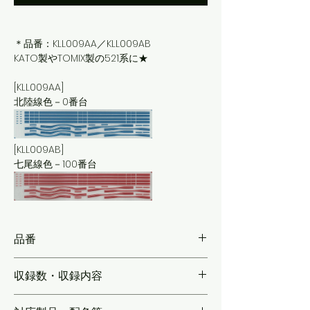
＊品番：KLL009AA／KLL009AB
KATO製やTOMIX製の521系に★
[KLL009AA]
北陸線色－0番台
[KLL009AB]
七尾線色－100番台
品番
KLL009A
収録数・収録内容
【2種各2両分】前頭部帯(1・2次車用) 2両分