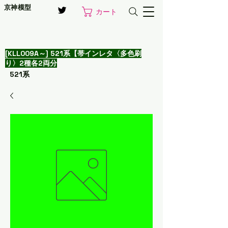
京神模型
カート
[KLL009A～] 521系【帯インレタ〈多色刷
り〉2種各2両分
521系