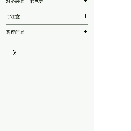
対応製品・配色等
／前頭部帯(3次車用) 2両分／側面帯 2両分
／「弱冷車」表記 適量／ドアコック(白) 適
K社／T社製品サイズに準拠
量
ご注意
関連商品