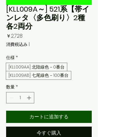
[KLL009A～] 521系【帯イ
ンレタ〈多色刷り〉2種
各2両分
価
￥2,728
格
消費税込み
|
仕様
*
[KLL009AA] 北陸線色－0番台
[KLL009AB] 七尾線色－100番台
数量
*
カートに追加する
今すぐ購入