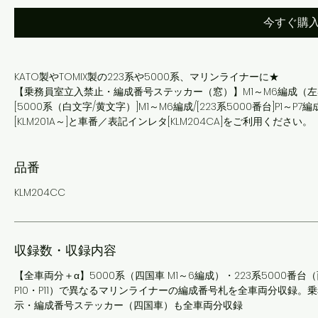
今すぐ購
KATO製やTOMIX製の223系や5000系、マリンライナーに★
【乗務員室立入禁止・編成番号ステッカー（窓）】M1～M6編成（
[5000系（白文字/黄文字）]M1～M6編成/[223系5000番台]P1～
[KLM201A～]と車番／表記インレタ[KLM204CA]をご利用ください。
品番
KLM204CC
収録数・収録内容
【全車両分＋α】5000系（四国車 M1～6編成）・223系5000番台（
P10・P11）で異なるマリンライナーの編成番号札を全車両分収録。
示・編成番号ステッカー（四国車）も全車両分収録