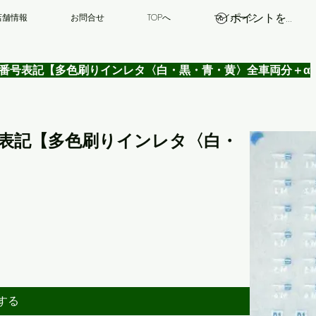
ポイントを表示
店舗情報
お問合せ
TOPへ
マイページ
ー 編成番号表記【多色刷りインレタ〈白・黒・青・黄〉全車両分＋α
成番号表記【多色刷りインレタ〈白・
する