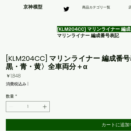
京神模型
商品カテゴリ一覧
[KLM204CC] マリンライナ
マリンライナー 編成番号表記
[KLM204CC] マリンライナー 編
黒・青・黄〉全車両分＋α
価
￥1,848
格
消費税込み
|
数量
*
カートに追加