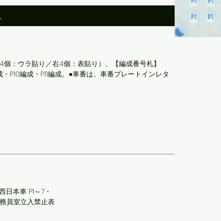
入
左4個：ウラ貼り／右4個：表貼り）、【編成番号札】
P7編成・P10編成・P11編成。●車番は、車番プレートインレタ
西日本車 P1～7・
乗務員室立入禁止表