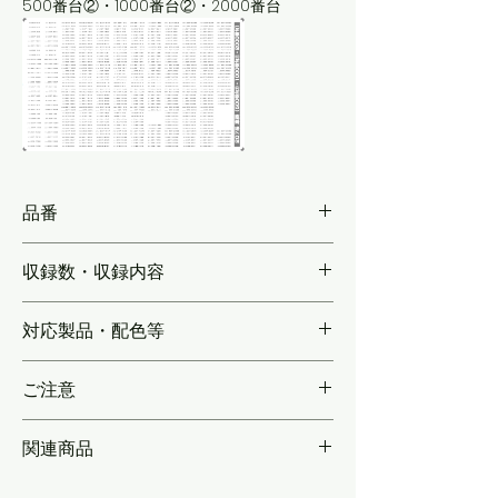
500番台②・1000番台②・2000番台
品番
KLM207A
収録数・収録内容
【各1編成分】207系の車番を，実車同様のグ
対応製品・配色等
レー文字にて収録。●妻面表記は黒文字の
為、[KLM207B～]に収録しています●
製品ではなく実車に合わせたサイズで再現
ご注意
関連商品