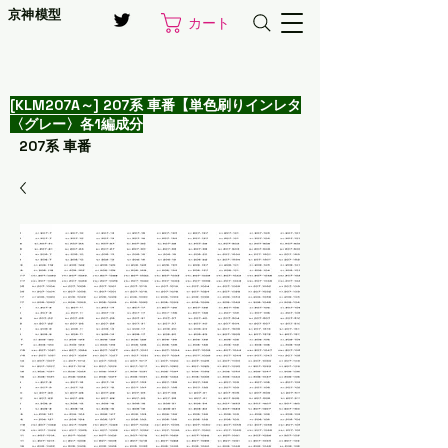
京神模型
カート
[KLM207A～] 207系 車番【単色刷りインレタ
〈グレー〉各1編成分
207系 車番