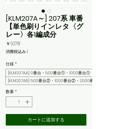
[KLM207A～] 207系 車番
【単色刷りインレタ〈グ
レー〉各1編成分
価
￥1,078
格
消費税込み
|
仕様
*
[KLM207AA] 0番台・500番台①・1000番台①
[KLM207AB] 500番台②・1000番台②・2000番台
数量
*
カートに追加する