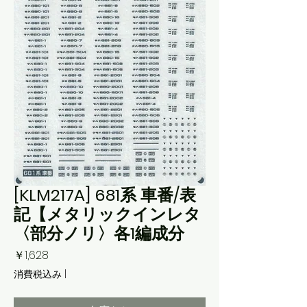
[KLM217A] 681系 車番/表
記【メタリックインレタ
〈部分ノリ〉各1編成分
価
￥1,628
格
消費税込み
|