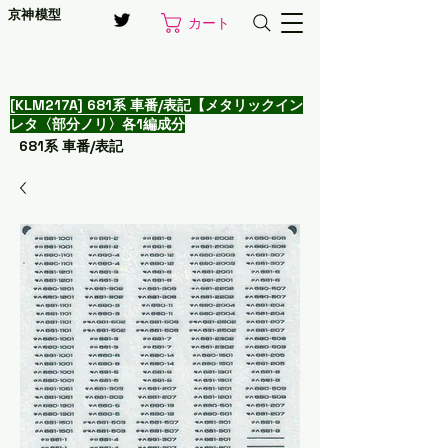
京神模型
カート
[KLM217A] 681系 車番/表記【メタリックイン
レタ〈部分ノリ〉各1編成分
681系 車番/表記