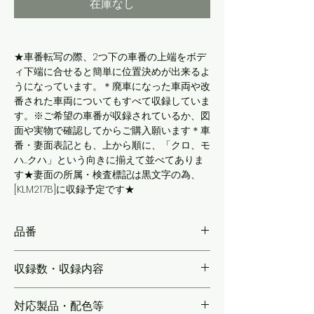
在庫なし
★車番転写の際、2つ下の車番の上端をボデ
ィ下端に合せると簡単に位置決めが出来るよ
うになっています。＊廃車になった車両や改
番された車両についてもすべて収録していま
す。※ご希望の車番が収録されているか、図
面や実物で確認してからご購入願います＊車
番・妻面表記とも、上から順に、「クロ、モ
ハ…クハ」という向きに揃えて並べてありま
す★妻面の所属・検査標記は黒文字の為、
[KLM217B]に収録予定です★
品番
KLM217A
収録数・収録内容
【各1編成分】681系の車番全てを、各1編成
対応製品・配色等
分収録。エンド/ATS表記類・妻面諸元標記