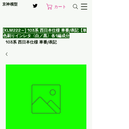
京神模型
カート
[KLM222～] 103系 西日本仕様 車番/表記【単
色刷りインレタ〈白／黒〉各1編成分
103系 西日本仕様 車番/表記