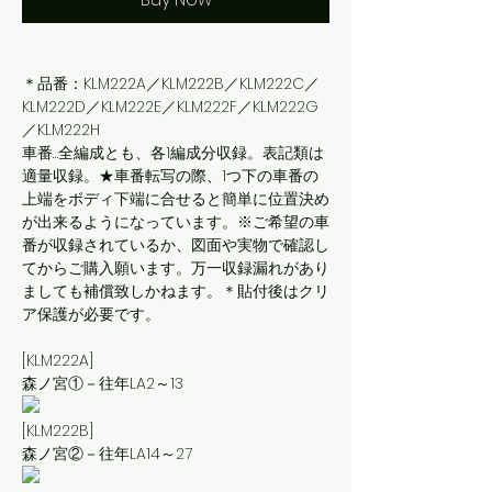
＊品番：KLM222A／KLM222B／KLM222C／
KLM222D／KLM222E／KLM222F／KLM222G
／KLM222H
車番…全編成とも、各1編成分収録。表記類は
適量収録。★車番転写の際、1つ下の車番の
上端をボディ下端に合せると簡単に位置決め
が出来るようになっています。※ご希望の車
番が収録されているか、図面や実物で確認し
てからご購入願います。万一収録漏れがあり
ましても補償致しかねます。＊貼付後はクリ
ア保護が必要です。
[KLM222A]
森ノ宮①－往年LA2～13
[KLM222B]
森ノ宮②－往年LA14～27