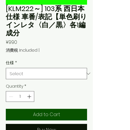
[KLM222～] 103系 西日本
仕様 車番/表記【単色刷り
インレタ〈白／黒〉各1編
成分
Price
¥990
消費税 Included
|
仕様
*
Quantity
*
Add to Cart
Buy Now