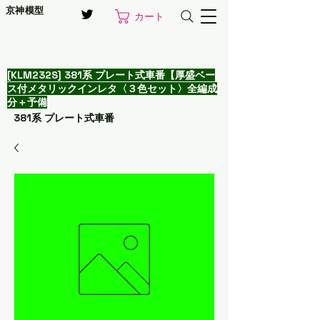
京神模型
カート
[KLM232S] 381系 プレート式車番【厚盛ベー
ス付メタリックインレタ〈３色セット〉全編成
分＋予備
381系 プレート式車番