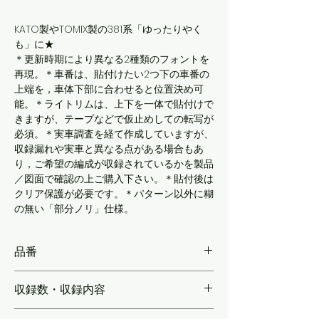
KATO製やTOMIX製の381系「ゆったりやく
も」に★
＊更新時期により異なる2種類のフォントを
再現。＊車番は、貼付けたい2つ下の車番の
上端を，車体下部に合わせると位置決め可
能。＊ライトリムは、上下を一体で貼付けで
きますが、テープなどで仮止めしての転写が
必須。＊実車調査を経て作成していますが、
収録漏れや実車と異なる点がある場合もあ
り，ご希望の編成が収録されているかを製品
／図面で確認の上ご購入下さい。＊貼付後は
クリア保護が必要です。＊パターン以外に糊
の無い「部分ノリ」仕様。
品番
KLM232S
収録数・収録内容
【全編成分＋予備】ライトリム（ビス穴再現