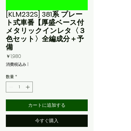
[KLM232S] 381系 プレー
ト式車番【厚盛ベース付
メタリックインレタ〈３
色セット〉全編成分＋予
備
価
￥1,980
格
消費税込み
|
数量
*
カートに追加する
今すぐ購入