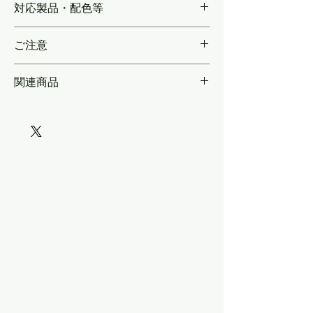
対応製品・配色等
付）は5両分収録。＊実車同様「金属文字＋
ベース」の“車番プレート”。改番前も収録。
車番は実車サイズ・ライトリムはKATO製品
＊プレートのビス穴も出来る限り再現。＊厚
ご注意
に合わせたサイズライトリムはKATO製品に
盛なので、モールドの無い車体に貼っても厚
合わせたサイズ
みを再現可能。厚みが足らない場合、余る車
★厚盛なので、モールドの無い車体に貼って
関連商品
番を下に貼重ねる形でお好きな厚さにできま
も、車番プレートの厚みを再現可能★＊＊妻
す。
面表記は[KLM232B～]で発売中＊