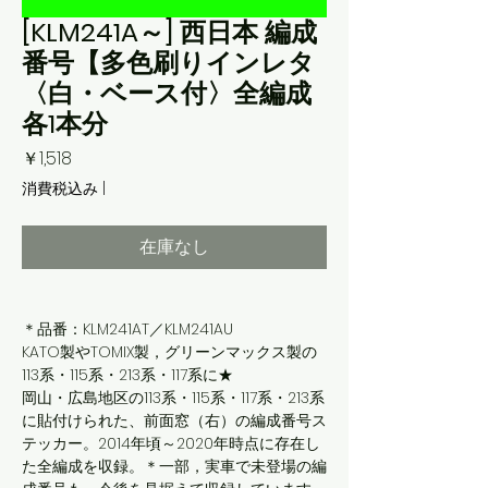
[KLM241A～] 西日本 編成
番号【多色刷りインレタ
〈白・ベース付〉全編成
各1本分
価
￥1,518
格
消費税込み
|
在庫なし
＊品番：KLM241AT／KLM241AU
KATO製やTOMIX製，グリーンマックス製の
113系・115系・213系・117系に★
岡山・広島地区の113系・115系・117系・213系
に貼付けられた、前面窓（右）の編成番号ス
テッカー。2014年頃～2020年時点に存在し
た全編成を収録。＊一部，実車で未登場の編