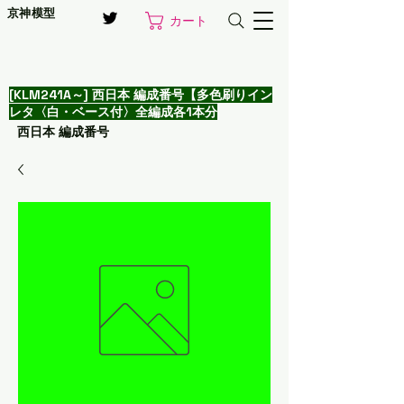
京神模型
カート
[KLM241A～] 西日本 編成番号【多色刷りイン
レタ〈白・ベース付〉全編成各1本分
西日本 編成番号