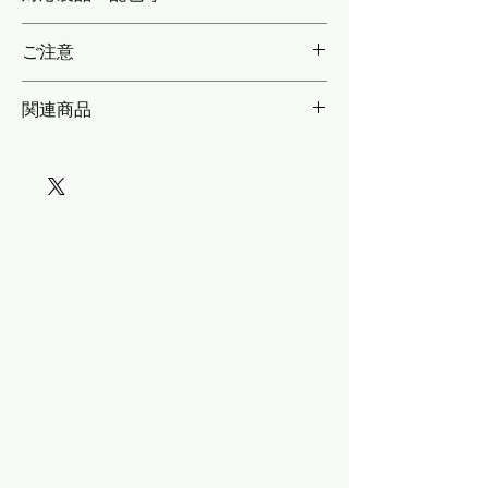
／G-01～08／H-01／K-01～07／L-01～22／
実車に合わせたサイズで再現
N-01～21／O-01～04／P-01～14／R-01～07
ご注意
／T-11～14。
関連商品