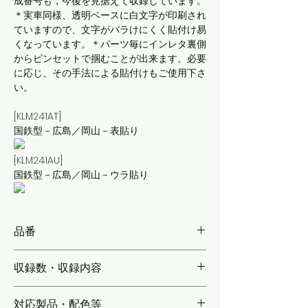
成番号も，今後を見据えて収録しています。
＊実車同様、透明ベースに白文字が印刷され
ていますので、文字がバラけにくく貼付け易
くなっています。＊パーツ毎にインレタ裏側
からピンセットで掴むことが出来ます。必要
に応じ、その手法による貼付けもご使用下さ
い。
[KLM241AT]
国鉄型－広島／岡山－表貼り
[KLM241AU]
国鉄型－広島／岡山－ウラ貼り
品番
KLM241A
収録数・収録内容
【全編成各1本分】【各2個収録】A-01～21／
対応製品・配色等
B-01～23／C-01～43／D-01～31／F-01～17