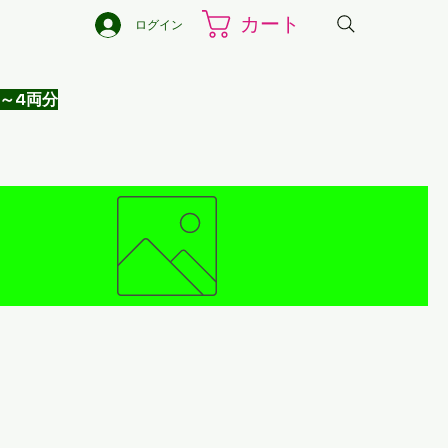
カート
ログイン
2～4両分