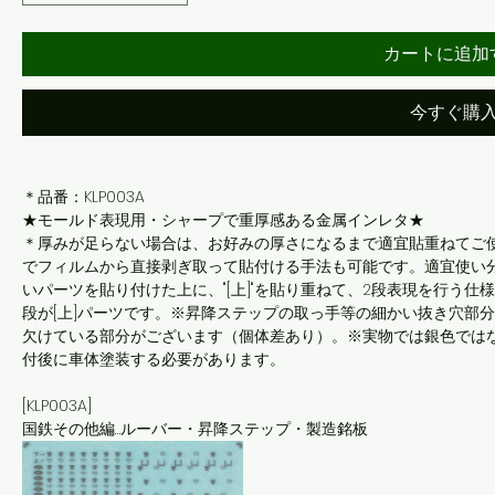
カートに追加
今すぐ購
＊品番：KLP003A
★モールド表現用・シャープで重厚感ある金属インレタ★
＊厚みが足らない場合は、お好みの厚さになるまで適宜貼重ねてご
でフィルムから直接剥ぎ取って貼付ける手法も可能です。適宜使い分け
いパーツを貼り付けた上に、"[上]"を貼り重ねて、2段表現を行う仕
段が[上]パーツです。※昇降ステップの取っ手等の細かい抜き穴部
欠けている部分がございます（個体差あり）。※実物では銀色では
付後に車体塗装する必要があります。
[KLP003A]
国鉄その他編…ルーバー・昇降ステップ・製造銘板