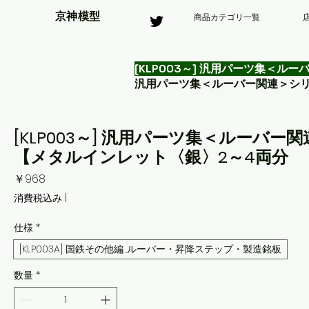
京神模型
商品カテゴリ一覧
[KLP003～] 汎用パーツ集＜
汎用パーツ集＜ルーバー関連＞シ
[KLP003～] 汎用パーツ集＜ルーバ
【メタルインレット〈銀〉2～4両分
価
￥968
格
消費税込み
|
仕様
*
[KLP003A] 国鉄その他編…ルーバー・昇降ステップ・製造銘板
数量
*