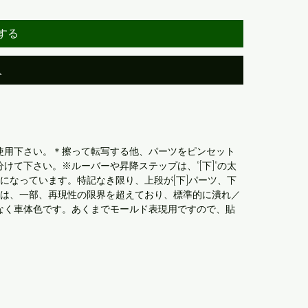
する
入
使用下さい。＊擦って転写する他、パーツをピンセット
て下さい。※ルーバーや昇降ステップは、”[下]”の太
様になっています。特記なき限り、上段が[下]パーツ、下
分は、一部、再現性の限界を超えており、標準的に潰れ／
なく車体色です。あくまでモールド表現用ですので、貼