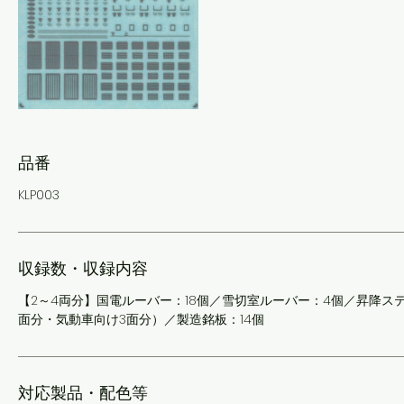
品番
KLP003
収録数・収録内容
【2～4両分】国電ルーバー：18個／雪切室ルーバー：4個／昇降ス
面分・気動車向け3面分）／製造銘板：14個
対応製品・配色等