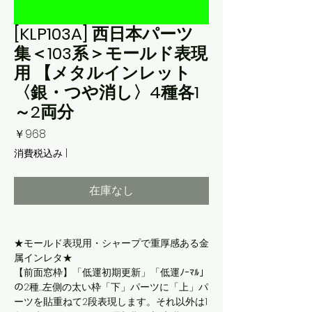
[KLP103A] 西日本パーツ
集＜103系＞モールド表現
用 【メタルインレット
〈銀・つや消し〉4種各1
～2両分
価
￥968
格
消費税込み
|
在庫なし
★モールド表現用・シャープで重厚感ある金
属インレタ★
【前面窓枠】「低運初期更新」「低運ﾉｰﾏﾙ」
の2種…左側の太い枠「下」パーツに「上」パ
ーツを貼重ねて2段表現します。それ以外は1