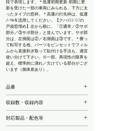
段で表現します。＊低運初期更新…初期に更
新を受けた一部の車両にみられる、下方に太
ったタイプの窓枠。＊高運の行先枠は、低運
ﾉｰﾏﾙを流用してください。【クハ103-97の
戸袋窓埋め】左から順に、「①通常／②サボ
部分／③サボ部分」と並んでいます。サボ部
分は、左側面は②／右側面は③です。＊擦っ
て転写する他、パーツをピンセットでフィル
ムから直接剥ぎ取って貼付ける手法も、適宜
使い分けて下さい。※一部、再現性の限界を
超え、標準的に潰れ／欠けている部分がござ
います（個体差あり）。
品番
KLP103A
収録数・収録内容
【4種各1～2両分】上から順に、前面窓枠
対応製品・配色等
（低運：[A]初期更新車1両分／[B]中期更新車
2両分／[C]体質改善車2両分、[D]高運：2両
G社製103系関西型向け