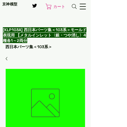
京神模型
カート
[KLP103A] 西日本パーツ集＜103系＞モールド
表現用 【メタルインレット〈銀・つや消し〉4
種各1～2両分
西日本パーツ集＜103系＞