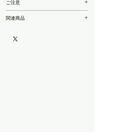
分）／播但線103系前面行先の縁2両分／高
ご注意
運前面飾り帯6両分／クハ103-97戸袋窓埋め
3種計1両分
＊金属製ですので、上から塗装する場合は、
関連商品
貼付後にプライマー塗布が必要です＊＊無塗
装で使用される場合も、プライマー塗布＆ク
リア保護をお勧めします