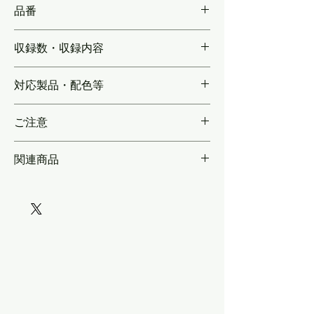
品番
KLP302AM
収録数・収録内容
看板掛け（大：16両分・小：12両分）／前面
対応製品・配色等
貫通扉取っ手（14両分）
各社製品向け・汎用
ご注意
＊金属製ですので、上から塗装する場合は、
関連商品
貼付後にプライマー塗布が必要です＊＊無塗
装で使用される場合も、プライマー塗布＆ク
リア保護をお勧めします