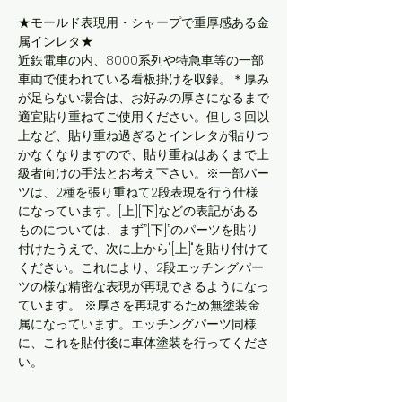
★モールド表現用・シャープで重厚感ある金
属インレタ★
近鉄電車の内、8000系列や特急車等の一部
車両で使われている看板掛けを収録。＊厚み
が足らない場合は、お好みの厚さになるまで
適宜貼り重ねてご使用ください。但し３回以
上など、貼り重ね過ぎるとインレタが貼りつ
かなくなりますので、貼り重ねはあくまで上
級者向けの手法とお考え下さい。※一部パー
ツは、2種を張り重ねて2段表現を行う仕様
になっています。[上][下]などの表記がある
ものについては、まず”[下]”のパーツを貼り
付けたうえで、次に上から"[上]"を貼り付けて
ください。これにより、2段エッチングパー
ツの様な精密な表現が再現できるようになっ
ています。 ※厚さを再現するため無塗装金
属になっています。エッチングパーツ同様
に、これを貼付後に車体塗装を行ってくださ
い。