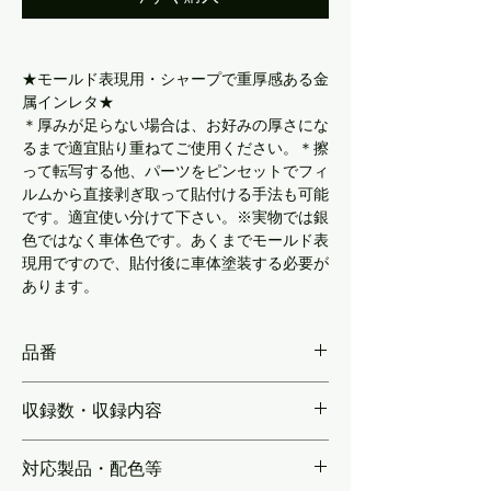
★モールド表現用・シャープで重厚感ある金
属インレタ★
＊厚みが足らない場合は、お好みの厚さにな
るまで適宜貼り重ねてご使用ください。＊擦
って転写する他、パーツをピンセットでフィ
ルムから直接剥ぎ取って貼付ける手法も可能
です。適宜使い分けて下さい。※実物では銀
色ではなく車体色です。あくまでモールド表
現用ですので、貼付後に車体塗装する必要が
あります。
品番
KLP303AM
収録数・収録内容
【2種各4両分】「▽」ドアコック…143個／
対応製品・配色等
「1」エンド標記…143個／「2」エンド標記…