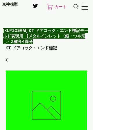
京神模型
カート
[KLP303AM] KT ドアコック・エンド標記モー
ルド表現用 【メタルインレット〈銀・つや消
し〉2種各4両分
KT ドアコック・エンド標記