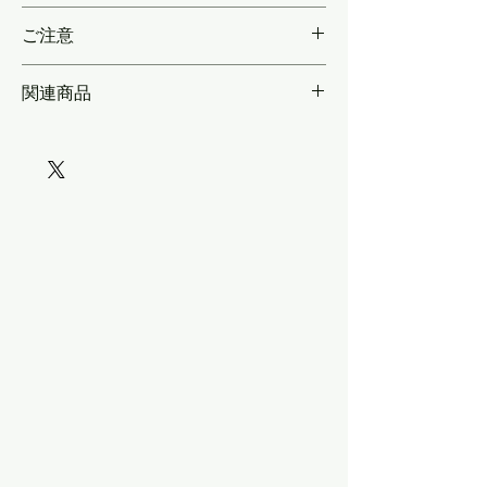
143個
各社製品向け・汎用
ご注意
＊金属製ですので、上から塗装する場合は、
関連商品
貼付後にプライマー塗布が必要です＊＊無塗
装で使用される場合も、プライマー塗布＆ク
リア保護をお勧めします