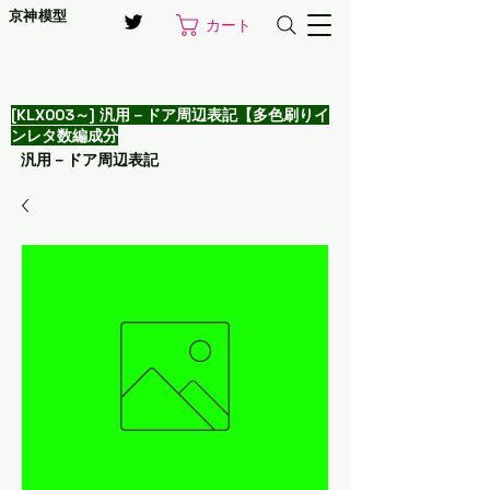
京神模型
カート
[KLX003～] 汎用－ドア周辺表記【多色刷りイ
ンレタ数編成分
汎用－ドア周辺表記