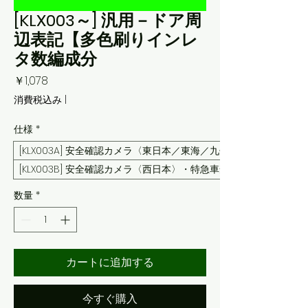
[KLX003～] 汎用－ドア周
辺表記【多色刷りインレ
タ数編成分
価
￥1,078
格
消費税込み
|
仕様
*
[KLX003A] 安全確認カメラ〈東日本／東海／九州〉・防犯カメラ
[KLX003B] 安全確認カメラ〈西日本〉・特急車禁煙マーク〈東海
数量
*
カートに追加する
今すぐ購入