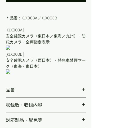
＊品番：KLX003A／KLX003B
[KLX003A]
安全確認カメラ〈東日本／東海／九州〉・防
犯カメラ・全席指定表示
[KLX003B]
安全確認カメラ〈西日本〉・特急車禁煙マー
ク〈東海・東日本〉
品番
KLX003
収録数・収録内容
【数編成分】
対応製品・配色等