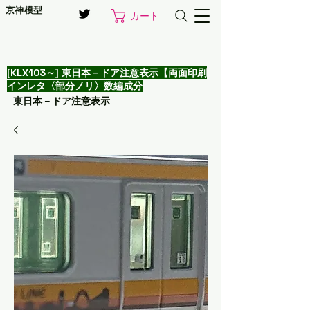
京神模型
カート
[KLX103～] 東日本－ドア注意表示【両面印刷
インレタ〈部分ノリ〉数編成分
東日本－ドア注意表示