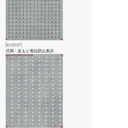
[KLX103F]
汎用－足もと巻込防止表示