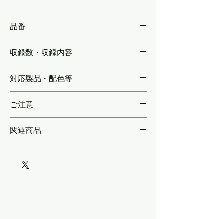
品番
KLX103
収録数・収録内容
【数編成分】東日本の車両で用いられている
対応製品・配色等
ドア表記のうち、各地域ごと，汎用的に各路
線で用いられる「かけこみ防止」表示や「ひ
実車に合わせたサイズ
らくドアに注意」「巻き込み防止」表記を収
ご注意
録。製品画像をご覧いただき収録内容をご確
認のうえバリエーションからご選択下さい。
両面印刷のインレタなので，ガラスの表から
関連商品
もウラからも貼れます。＊＊パターン以外に
糊がない「部分ノリ」仕様なので転写時に汚
れません