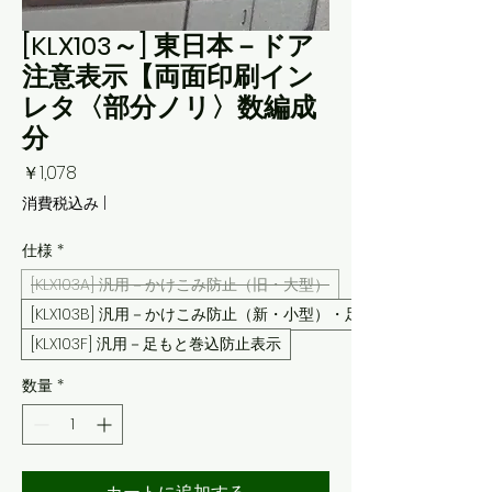
[KLX103～] 東日本－ドア
注意表示【両面印刷イン
レタ〈部分ノリ〉数編成
分
価
￥1,078
格
消費税込み
|
仕様
*
[KLX103A] 汎用－かけこみ防止（旧・大型）
[KLX103B] 汎用－かけこみ防止（新・小型）・足もと巻込防止
[KLX103F] 汎用－足もと巻込防止表示
数量
*