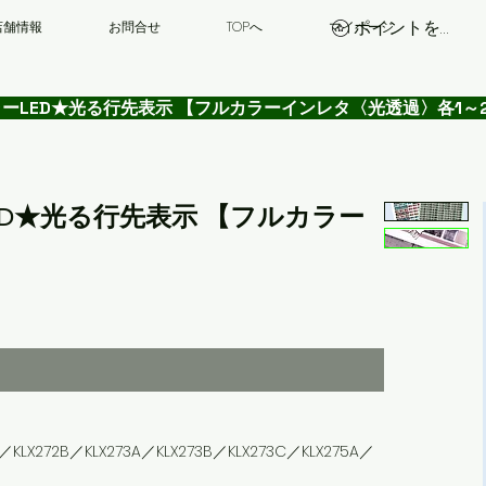
ポイントを表示
店舗情報
お問合せ
TOPへ
マイページ
ルカラーLED★光る行先表示 【フルカラーインレタ〈光透過〉各1～
ーLED★光る行先表示 【フルカラー
A／KLX272B／KLX273A／KLX273B／KLX273C／KLX275A／