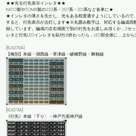
★★光る行先表示インレタ★★
KATO製やTOMIX製の223系・207系・321系など各車に★
★インレタの薄さを生かし、光をある程度通すようにしているので
すると、行先表示が点灯します★※丸囲み数字は、対応する編成両
録しています。編成の左右側面で別の行先をお楽しみ頂くか，2セッ
レタと行先LEDインレタを貼付け終わったら，LED部全体に，上か
[KLX270A]
【種別】本線・湖西線・草津線・嵯峨野線・舞鶴線
[KLX271A]
《行先》本線〈下り〉－神戸方面神戸線