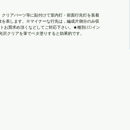
、クリアパーツ等に貼付けて室内灯・前面行先灯を装着
数を表します。※マイナーな行先は，編成片側分のみ収
トお買求め頂くなどしてご対応下さい。★種別LEDイン
ら光沢クリアを筆でベタ塗りすると効果的です。