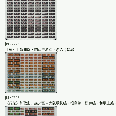
[KLX272A]
【種別】阪和線・関西空港線・きのくに線
[KLX272B]
《行先》和歌山／森ノ宮－大阪環状線・桜島線・桜井線・和歌山線