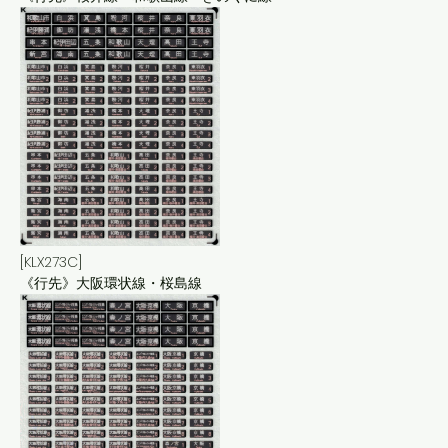
[KLX273C]
《行先》大阪環状線・桜島線