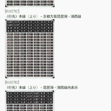
[KLX271C]
《行先》本線〈上り〉－京都方面琵琶湖・湖西線
[KLX271D]
《行先》本線〈上り〉－琵琶湖・湖西線内表示