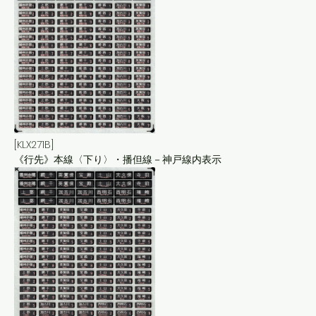
[KLX271B]
《行先》本線〈下り〉・播但線－神戸線内表示