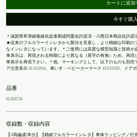
カートに追加
今すぐ購
＊滋賀県草津線複線化促進期成同盟会許諾済・JR西日本商品化許諾
★従来のフルカラーインレタから製法を見直し，より精細な印刷の
なインレタになっています。＊ご使用には高度な模型知識と技術が
車表示は、再現される時期により異なる（英字の有無）ため、再現して
車表示を再現下さい。＊他、マーキングとして、以下のものも別売でご用意
ア注意表示…KLX205A、車いす・ベビーカーマーク…KLX205B、ドアボ
品番
KLX907A
収録数・収録内容
【4両編成1本分】【精細フルカラーインレタ】車体ラッピング／行