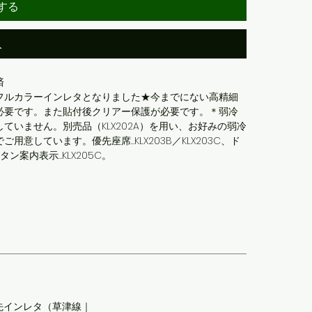
する
入
済
フルカラーインレタとなりました★今までにない高精細
必要です。また貼付後クリアー保護が必要です。＊弱冷
いません。別売品（KLX202A）を用い、お好みの弱冷
しています。優先座席…KLX203B／KLX203C、ド
タン案内表示…KLX205C。
先インレタ（草津線｜