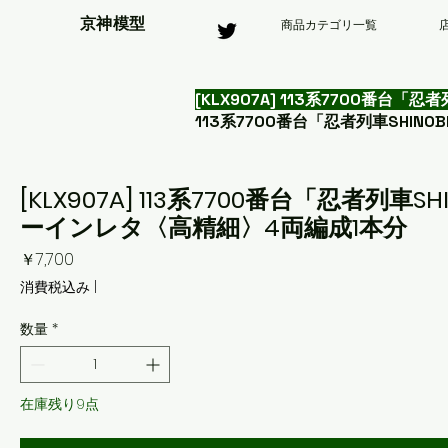
京神模型
商品カテゴリ一覧
[KLX907A] 113系7700番台
113系7700番台「忍者列車SHINOBI
[KLX907A] 113系7700番台「忍者列車
ーインレタ〈高精細〉4両編成1本分
価
￥7,700
格
消費税込み
|
数量
*
在庫残り9点