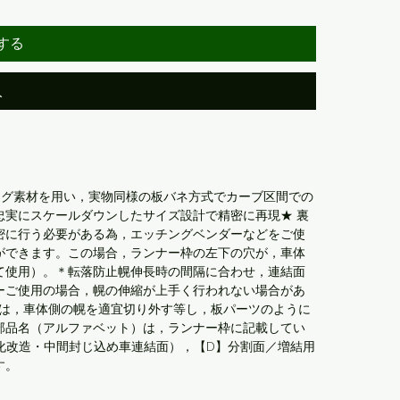
する
入
ング素材を用い，実物同様の板バネ方式でカーブ区間での
忠実にスケールダウンしたサイズ設計で精密に再現★ 裏
密に行う必要がある為，エッチングベンダーなどをご使
ができます。この場合，ランナー枠の左下の穴が，車体
て使用）。＊転落防止幌伸長時の間隔に合わせ，連結面
ーご使用の場合，幌の伸縮が上手く行われない場合があ
分は，車体側の幌を適宜切り外す等し，板パーツのように
部品名（アルファベット）は，ランナー枠に記載してい
化改造・中間封じ込め車連結面），【D】分割面／増結用
す。