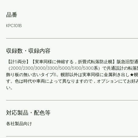
品番
KPC101B
収録数・収録内容
【計5両分】【実車同様に伸縮する，折畳式転落防止幌】阪急旧型
（2000/2300/3000/3300/5000/5100/5300系）で共通設計
飾り板の無い古いタイプB。幌部以外は実車同様に金属剥き出し★
す。色は時代や車両によって異なりますので，オプションにてお好
い。
対応製品・配色等
各社製品向け