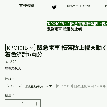
京神模型
商品カテゴリ一覧
[KPC101B～] 阪急電車 転落
阪急電車 転落防止幌
[KPC101B～] 阪急電車 転落防止幌
着色済計5両分
価
￥1,320
格
消費税込み
|
仕様
*
[KPC101BK] 旧型通勤車用B－黒
[KPC101BM] 旧型通勤車用B－マ
数量
*