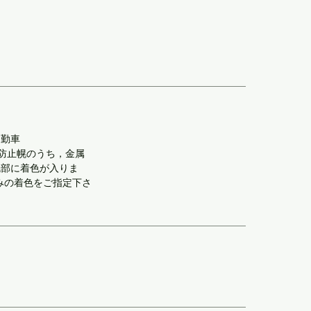
通勤車
の転落防止幌のうち，金属
幌部に着色が入りま
みの着色をご指定下さ