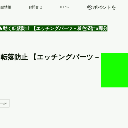
ポイントを表示
店舗情報
お問合せ
TOPへ
マイページ
防止幌★動く転落防止 【エッチングパーツ－着色済計5両分
★動く転落防止 【エッチングパーツ－
ルーン