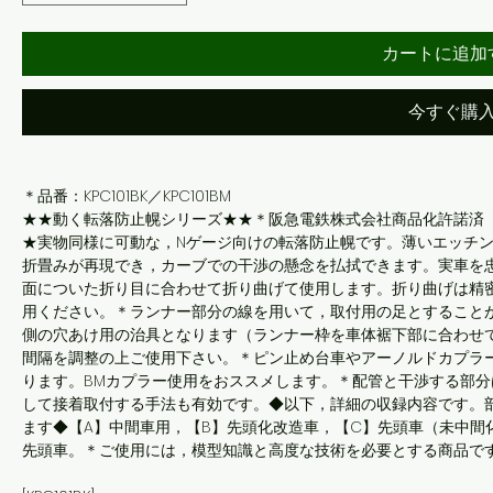
カートに追加
今すぐ購
＊品番：KPC101BK／KPC101BM
★★動く転落防止幌シリーズ★★＊阪急電鉄株式会社商品化許諾済
★実物同様に可動な，Nゲージ向けの転落防止幌です。薄いエッチ
折畳みが再現でき，カーブでの干渉の懸念を払拭できます。実車を
面についた折り目に合わせて折り曲げて使用します。折り曲げは精
用ください。＊ランナー部分の線を用いて，取付用の足とすること
側の穴あけ用の治具となります（ランナー枠を車体裾下部に合わせ
間隔を調整の上ご使用下さい。＊ピン止め台車やアーノルドカプラ
ります。BMカプラー使用をおススメします。＊配管と干渉する部
して接着取付する手法も有効です。◆以下，詳細の収録内容です。
ます◆【A】中間車用，【B】先頭化改造車，【C】先頭車（未中間
先頭車。＊ご使用には，模型知識と高度な技術を必要とする商品で