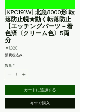
[KPC191W] 北急8000形 転
落防止幌★動く転落防止
【エッチングパーツ－着
色済〈クリーム色〉5両
分
価
￥1,320
格
消費税込み
|
数量
*
カートに追加する
今すぐ購入