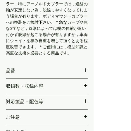
ラー，特にアーノルドカプラーでは，連結の
軸が安定しない為，脱線しやすくなってしま
う場合が有ります。ボディマウントカプラー
への換装をご検討下さい。＊急なカーブや急
なS字など，線形によっては幌の伸縮が追い
付かず脱線が起こる場合が有りますが，車両
にウェイトを積み自重を増して頂くとある程
度改善できます。＊ご使用には，模型知識と
高度な技術を必要とする商品です。
品番
KPC191W
収録数・収録内容
【5両分】【実車同様に伸縮する，折畳式転
対応製品・配色等
落防止幌】北急8000形／9000形で共通設
計の転落防止幌。8000形の車体色に着色済
T社製品向け
みですが，板バネ部の表面をヤスリ(#400)
ご注意
などで削り出して頂くと，実物同様の塗分け
となります。
＊収納には，転落防止幌対応なかじきを推奨