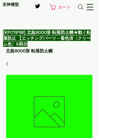
京神模型
カート
[KPC191W] 北急8000形 転落防止幌★動く転
落防止 【エッチングパーツ－着色済〈クリー
ム色〉5両分
北急8000形 転落防止幌