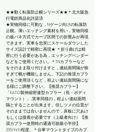
★★動く転落防止幌シリーズ★★＊北大阪急
行電鉄商品化許諾済
★実物同様に可動な，Nゲージ向けの転落防
止幌。薄いエッチング素材を用い，実物同様
の板バネ方式でカーブ区間での折畳みが再現
できます。実車を忠実にスケールダウンした
サイズ設計で精密に再現★ ＊折り曲げは精
密に行う必要がある為，エッチングベンダー
などをご使用ください。＊TNカプラーなど
をそのまま取り付けますと，連結面間隔が狭
すぎて幌が機能しません。下記の推奨カプラ
ーをご使用頂くなど，程よい連結面間隔にな
る様にご調整下さい。【推奨カプラー】
「KATO製伸縮密連型カプラー（長・ボディ
マウント）」…実車同様の，程よい連結面間
隔とすることが出来ます。但しツメの位置が
そのままでは合いませんので，床板に穴あけ
もしくは接着が必要です（上級者向け）【推
奨カプラー使用時の通過可能最小半径】
315mm程度。＊台車マウントタイプのカプ