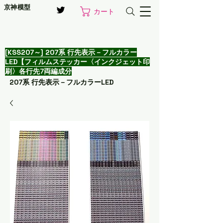
京神模型
カート
[KSS207～] 207系 行先表示－フルカラー
LED【フィルムステッカー〈インクジェット印
刷〉各行先7両編成分
207系 行先表示－フルカラーLED