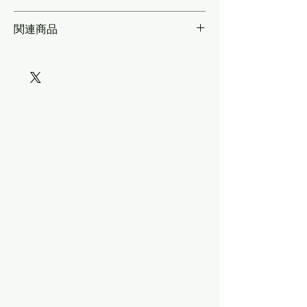
す。
＊より精細な表現のインレタも別途ご用意し
関連商品
ています（KLX260番台）。