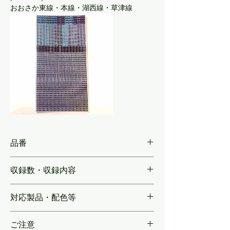
おおさか東線・本線・湖西線・草津線
品番
KSS207
収録数・収録内容
【各行先7両編成分】207系体質改善車のフ
対応製品・配色等
ルカラーLED行先表示・207系の種別幕を収
録。＊基盤部分を黒ではなく濃茶とすること
T社製品向け
で，黒枠とは異なる色味の黒を再現していま
ご注意