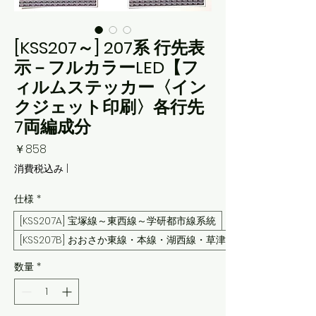
[KSS207～] 207系 行先表
示－フルカラーLED【フ
ィルムステッカー〈イン
クジェット印刷〉各行先
7両編成分
価
￥858
格
消費税込み
|
仕様
*
[KSS207A] 宝塚線～東西線～学研都市線系統
[KSS207B] おおさか東線・本線・湖西線・草津線
数量
*