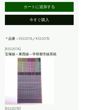
カートに追加する
今すぐ購入
＊品番：KSS207A／KSS207B
[KSS207A]
宝塚線～東西線～学研都市線系統
[KSS207B]