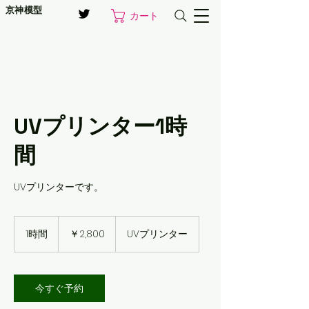
京神模型
カート
UVプリンター1時
間
UVプリンターです。
2,800
円
1時間
1
￥2,800
UVプリンター
時
今すぐ予約