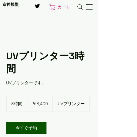
京神模型
カート
UVプリンター3時
間
UVプリンターです。
8,400
円
3時間
3
￥8,400
UVプリンター
時
間
今すぐ予約