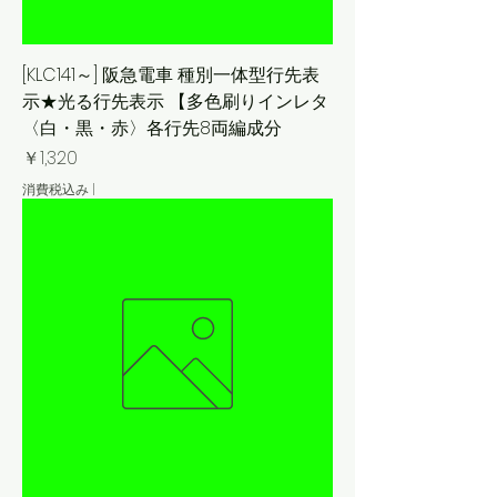
[KLC141～] 阪急電車 種別一体型行先表
示★光る行先表示 【多色刷りインレタ
〈白・黒・赤〉各行先8両編成分
価格
￥1,320
消費税込み
|