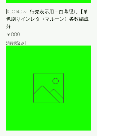
[KLC140～] 行先表示用－白幕隠し【単
色刷りインレタ〈マルーン〉各数編成
分
価格
￥880
消費税込み
|