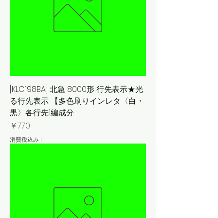
[KLC198BA] 北急 8000形 行先表示★光
る行先表示 【多色刷りインレタ〈白・
黒〉各行先1編成分
価格
￥770
消費税込み
|