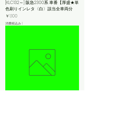
[KLC132～] 阪急2300系 車番【厚盛★単
色刷りインレタ〈白〉該当全車両分
価格
￥1,100
消費税込み
|
[KLC125AM] 阪急5000系 車番【メタル
インレット〈銀・つや消し〉該当全車