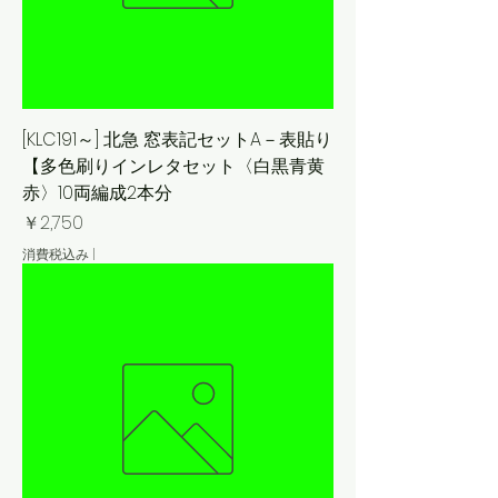
[KLC191～] 北急 窓表記セットA－表貼り
【多色刷りインレタセット〈白黒青黄
赤〉10両編成2本分
価格
￥2,750
消費税込み
|