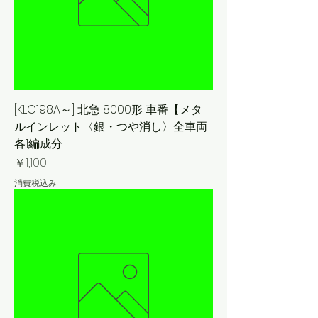
[KLC198A～] 北急 8000形 車番【メタ
ルインレット〈銀・つや消し〉全車両
各1編成分
価格
￥1,100
消費税込み
|