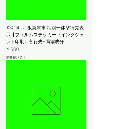
[KSC141～] 阪急電車 種別一体型行先表
示【フィルムステッカー〈インクジェ
ット印刷〉各行先8両編成分
価格
￥880
消費税込み
|