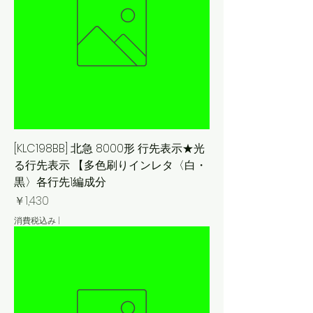
[KLC198BB] 北急 8000形 行先表示★光
る行先表示 【多色刷りインレタ〈白・
黒〉各行先1編成分
価格
￥1,430
消費税込み
|